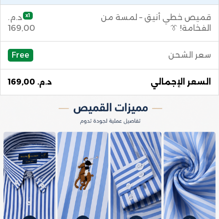
x1
قميص خطي أنيق – لمسة من
د.م.
الفخامة! 👔
169,00
سعر الشحن
Free
السعر الإجمالي
د.م. 169,00