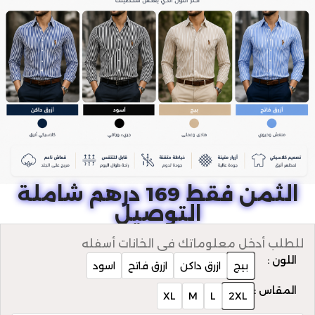
الثمن فقط 169 درهم شاملة
التوصيل
للطلب أدخل معلوماتك في الخانات أسفله
اللون :
بيج
ازرق داكن
ازرق فاتح
اسود
المقاس :
XL
M
L
2XL