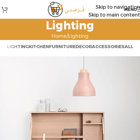
Skip to navigation
MENU
Skip to main content
Lighting
Home
Lighting
LIGHTING
KITCHEN
FURNITURE
DECOR
ACCESSORIES
ALL